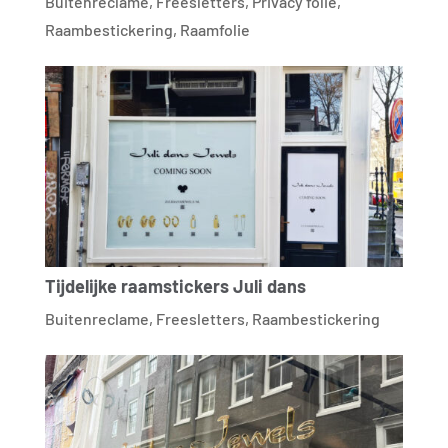
Buitenreclame
,
Freesletters
,
Privacy folie
,
Raambestickering
,
Raamfolie
Tijdelijke raamstickers Juli dans
Buitenreclame
,
Freesletters
,
Raambestickering