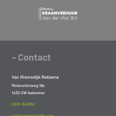
– Contact
Van Riemsdijk Reklame
Molenvlietweg 18c
1432 GW Aalsmeer
0297-343653
rob@vanriemsdijk.com