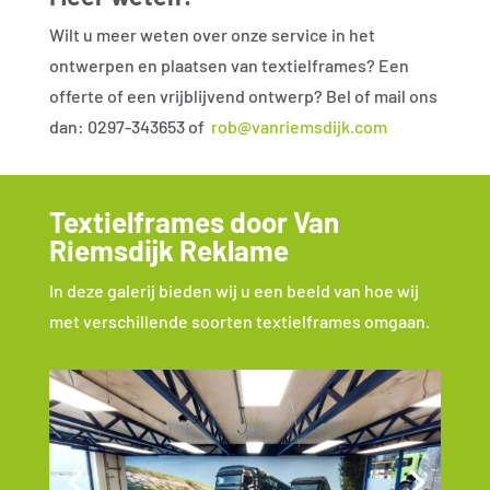
Wilt u meer weten over onze service in het
ontwerpen en plaatsen van textielframes? Een
offerte of een vrijblijvend ontwerp? Bel of mail ons
dan: 0297-343653 of
rob@vanriemsdijk.com
Textielframes door Van
Riemsdijk Reklame
In deze galerij bieden wij u een beeld van hoe wij
met verschillende soorten textielframes omgaan.