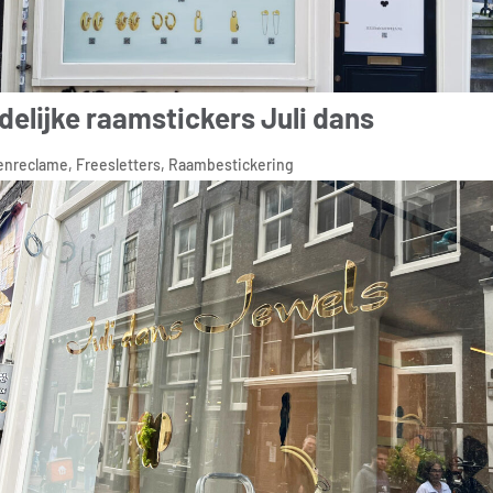
jdelijke raamstickers Juli dans
enreclame
,
Freesletters
,
Raambestickering