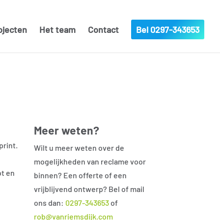
ojecten
Het team
Contact
Bel 0297-343653
Meer weten?
print.
Wilt u meer weten over de
mogelijkheden van reclame voor
ot en
binnen? Een offerte of een
vrijblijvend ontwerp? Bel of mail
ons dan:
0297-343653
of
rob@vanriemsdijk.com