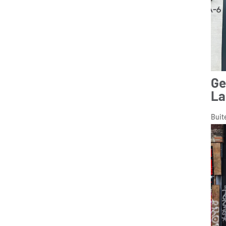
Ge
La
Buit