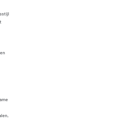
stijl
t
pen
clame
alen,