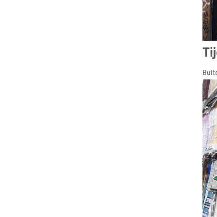
Ti
Buit