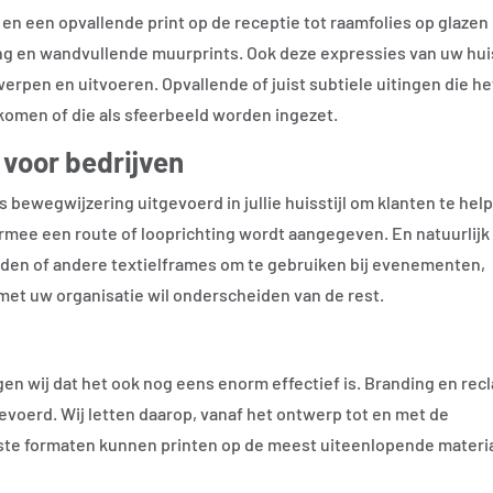
e en een opvallende print op de receptie tot raamfolies op glazen
g en wandvullende muurprints. Ook deze expressies van uw huis
erpen en uitvoeren. Opvallende of juist subtiele uitingen die he
gkomen of die als sfeerbeeld worden ingezet.
voor bedrijven
 bewegwijzering uitgevoerd in jullie huisstijl om klanten te hel
armee een route of looprichting wordt aangegeven. En natuurlijk
nden of andere textielframes om te gebruiken bij evenementen,
et uw organisatie wil onderscheiden van de rest.
rgen wij dat het ook nog eens enorm effectief is. Branding en re
evoerd. Wij letten daarop, vanaf het ontwerp tot en met de
otste formaten kunnen printen op de meest uiteenlopende materi