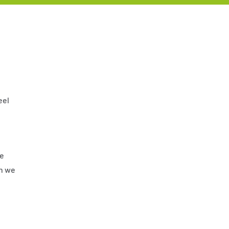
eel
de
en we