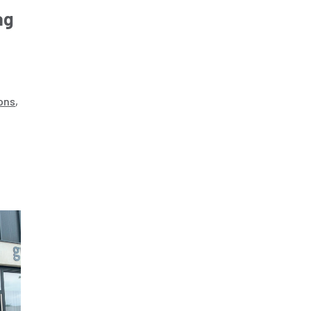
ag
 ons
,