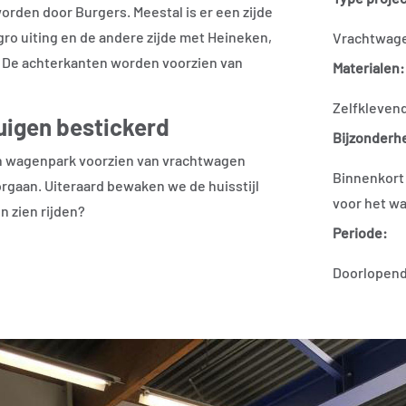
rden door Burgers. Meestal is er een zijde
igro uiting en de andere zijde met Heineken,
Vrachtwagen
r. De achterkanten worden voorzien van
Materialen:
Zelfklevend
uigen bestickerd
Bijzonderh
n wagenpark voorzien van vrachtwagen
Binnenkort 
orgaan. Uiteraard bewaken we de huisstijl
voor het wa
en zien rijden?
Periode:
Doorlopen