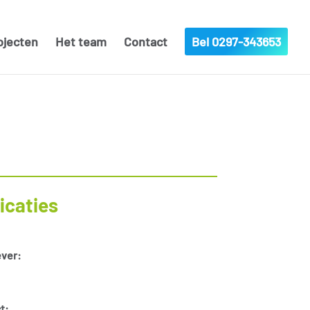
ojecten
Het team
Contact
Bel 0297-343653
icaties
ver:
t: