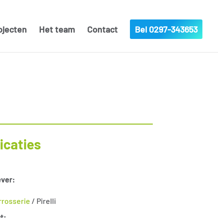
ojecten
Het team
Contact
Bel 0297-343653
icaties
ver:
rrosserie
/ Pirelli
t: