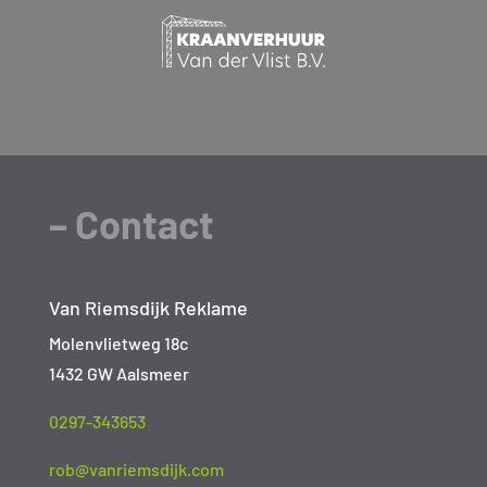
– Contact
Van Riemsdijk Reklame
Molenvlietweg 18c
1432 GW Aalsmeer
0297-343653
rob@vanriemsdijk.com