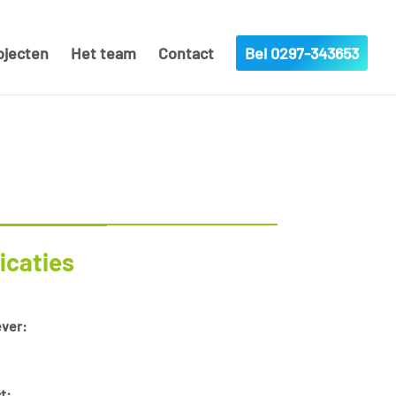
ojecten
Het team
Contact
Bel 0297-343653
icaties
ver:
t: