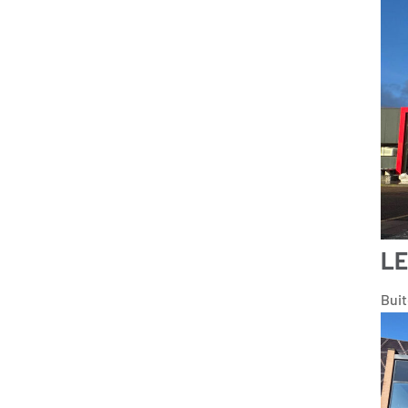
LE
Bui