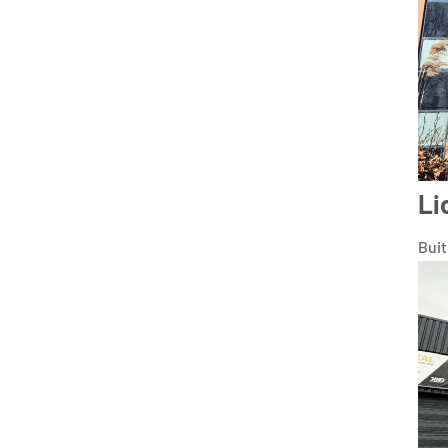
Li
Bui