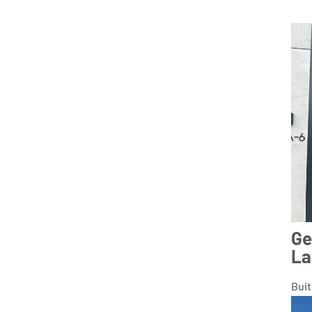
Ge
La
Bui