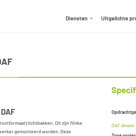
Diensten
Uitgelichte pr
DAF
Specif
k DAF
Opdrachtge
ootformaat) lichtbakken. Dit zijn flinke
DAF dealer
werker gemonteerd worden. Deze
Type projec